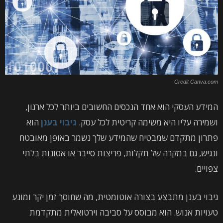
Credit Canva.com
המידע העסקי הוא אחד הנכסים החשובים ביותר לכל ארגון,
ושמירה עליו היא משימה קריטית לכל עסק.
גיבוי בענן
הוא
פתרון מתקדם שמבטיח שהמידע שלך נשמר באופן מאובטח
ונגיש, גם במקרה של תקלות, פריצות סייבר או אסונות בלתי
צפויים.
גיבוי בענן מתבצע בצורה אוטומטית, מה שחוסך זמן יקר ומונע
טעויות אנוש. הוא מבוסס על סביבה וירטואלית מתקדמת