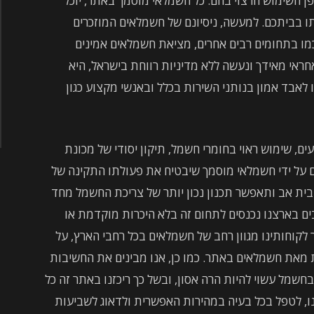
ן השימוש הרצוי בהם. כל חשמלאי מוסמך באתר, יוכל
תו בביתכם. למעשה, ניסיונם של חשמלאים המוזכרים
כמו בתחומים רבים אחרים, מציאת חשמלאים אמינים
חראי מאידך ונעשה ללא מדיניות רווחת בישראל, היא
 לאבד אמון בנותני השירות בכלל ובאנשי מקצוע כגון
ם, שימוש ראוי בחומרי חשמל, תיקון יסודי של מכונת
יר LCD או מקרר ביתכם על ידי חשמלאי מוסמך שיבטיח את פעולתו התקינה של
בית אב ותאפשר תכנון נכון יותר של צריכת החשמל מחד
ם בארצנו נכנסים לתחום זה בלא היכרות מוקדמת או
בור לקוחותינו מגוון רחב של חשמלאים בכל רחבי הארץ, על
מאת חשמלאים באתר. כמו כן, אנו מבינים את החשיבות
מל עשוי להיות הרה אסון, ובשל כך ריכזנו באתר זה כל
ו, לטפל בכל בעיה במהירות האפשרית ולדאוג לשביעות