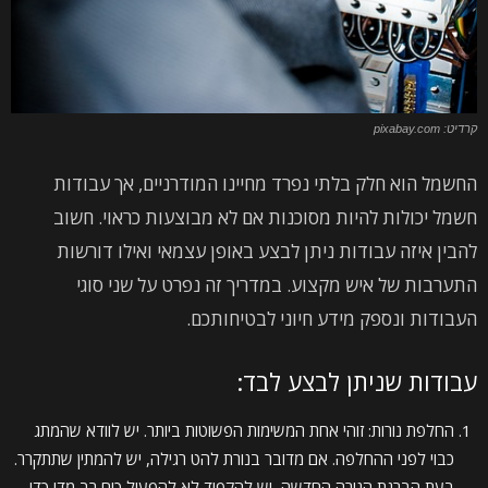
קרדיט: pixabay.com
החשמל הוא חלק בלתי נפרד מחיינו המודרניים, אך עבודות
חשמל יכולות להיות מסוכנות אם לא מבוצעות כראוי. חשוב
להבין איזה עבודות ניתן לבצע באופן עצמאי ואילו דורשות
התערבות של איש מקצוע. במדריך זה נפרט על שני סוגי
העבודות ונספק מידע חיוני לבטיחותכם.
עבודות שניתן לבצע לבד:
החלפת נורות: זוהי אחת המשימות הפשוטות ביותר. יש לוודא שהמתג
כבוי לפני ההחלפה. אם מדובר בנורת להט רגילה, יש להמתין שתתקרר.
בעת הברגת הנורה החדשה, יש להקפיד לא להפעיל כוח רב מדי כדי