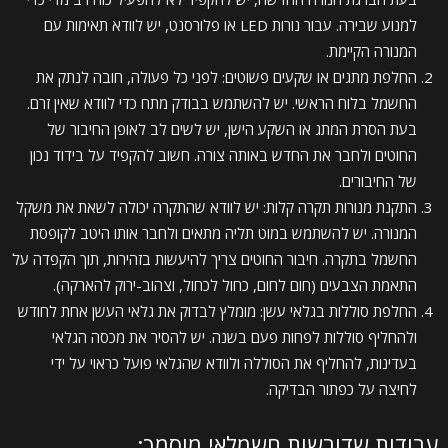
למנוע שבירה. עבור נורות LED או פלורסנט, יש לוודא תאימות עם
המנורה הקיימת.
החלפת מתגים או שקעים פשוטים: לפני כל פעולה, חובה לנתק את
החשמל בלוח הראשי. יש להשתמש בבודק מתח כדי לוודא שאין זרם.
בעת הסרת המתג או השקע הישן, יש לשים לב לאופן החיבור של
החוטים ולחבר את החדש באותה צורה. חשוב להקפיד על בידוד נכון
של החיבורים.
התקנת מנורות תקרה קלות: יש לוודא שהתקרה יכולה לשאת את משקל
המנורה. יש להשתמש במוט תליה מתאים ולחבר אותו היטב לקופסת
החשמל בתקרה. חיבור החוטים צריך להיעשות בזהירות, תוך הקפדה על
התאמת הצבעים (חום לחום, כחול לכחול, וצהוב-ירוק להארקה).
החלפת סוללות בגלאי עשן: מומלץ לבדוק את גלאי העשן אחת לחודש
ולהחליף סוללות לפחות פעם בשנה. יש להסיר את מכסה הגלאי
בעדינות, להחליף את הסוללה ולוודא שהגלאי פועל כראוי על ידי
לחיצה על כפתור הבדיקה.
עבודות שדורשות חשמלאי מוסמך: